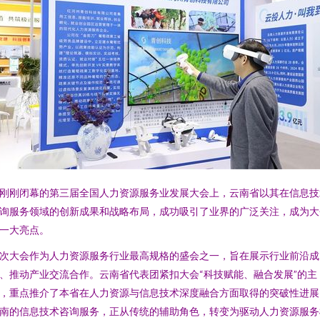
刚刚闭幕的第三届全国人力资源服务业发展大会上，云南省以其在信息技
询服务领域的创新成果和战略布局，成功吸引了业界的广泛关注，成为大
一大亮点。
次大会作为人力资源服务行业最高规格的盛会之一，旨在展示行业前沿成
、推动产业交流合作。云南省代表团紧扣大会“科技赋能、融合发展”的主
，重点推介了本省在人力资源与信息技术深度融合方面取得的突破性进展
南的信息技术咨询服务，正从传统的辅助角色，转变为驱动人力资源服务